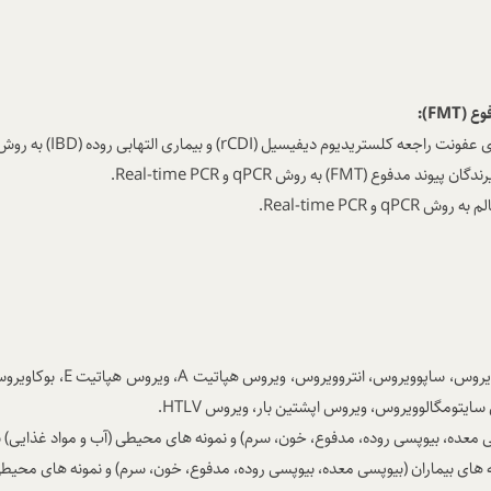
فوع
(FMT)
:
ارای عفونت راجعه کلستریدیوم دیفیسیل
(rCDI)
و بیماری التهابی روده
(IBD)
به روش 
رندگان پیوند مدفوع (
FMT
) به روش
qPCR
و
Real-time PCR
.
الم به روش
qPCR
و
Real-time PCR
.
یروس، ساپوویروس، انتروویروس،
ویروس هپاتیت
A
، ویروس هپاتیت
E
، بوکاویر
 سایتومگالوویروس، ویروس اپشتین بار، ویروس
HTLV
.
معده، بیوپسی روده، مدفوع، خون، سرم) و نمونه های محیطی (آب و مواد غذایی)
ی بیماران (بیوپسی معده، بیوپسی روده، مدفوع، خون، سرم) و نمونه های محیطی