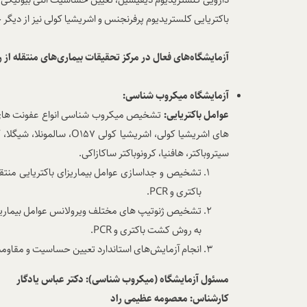
باکتریایی کلستریدیوم پرفرنجنس و اشریشیا کولی نیز از دیگر
آزمایشگاه‌های فعال در مرکز تحقیقات بیماری‌های منتقله از 
آزمایشگاه میکروب شناسی:
عوامل باکتریایی:
تشخیص میکروب شناسی انواع عفونت های هوا
های اشریشیا کولی، اشریشیا کولی
O157
، سالمونلا، شیگلا،
سیتروباکتر، هافنیا، کرونوباکتر ساکازاکی.
تشخیص و جداسازی عوامل بیماریزای باکتریایی منتقله
باکتری و
PCR
.
تشخیص ژنوتیپ های مختلف ویرولانس عوامل بیماریزای ب
به روش کشت باکتری و
PCR
.
انجام آزمایش‌های استاندارد تعیین حساسیت و مقاومت آ
مسئول آزمایشگاه
(میکروب شناسی): دکتر عباس یادگار
کارشناس: معصومه عظیمی راد