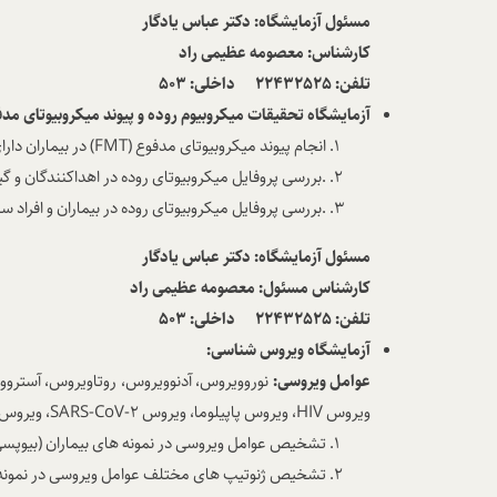
مسئول آزمایشگاه
: دکتر عباس یادگار
کارشناس: معصومه عظیمی راد
تلفن: 22432525 داخلی: 503
آزمایشگاه تحقیقات میکروبیوم روده و پیوند میکروبیوتای مد
انجام پیوند میکروبیوتای مدفوع (
FMT
) در بیماران د
.بررسی پروفایل میکروبیوتای روده در اهداکنندگان و گی
.بررسی پروفایل میکروبیوتای روده در بیماران و افراد س
مسئول
آزمایشگاه
: دکتر عباس یادگار
کارشناس مسئول: معصومه عظیمی راد
تلفن: 22432525 داخلی: 503
آزمایشگاه ویروس شناسی:
عوامل ویروسی:
نوروویروس، آدنوویروس، روتاویروس، آستروو
ویروس
HIV
، ویروس پاپیلوما، ویروس
SARS-CoV-2
، ویروس
تشخیص عوامل ویروسی در نمونه های بیماران (بیوپسی 
تشخیص ژنوتیپ های مختلف عوامل ویروسی در نمونه ها