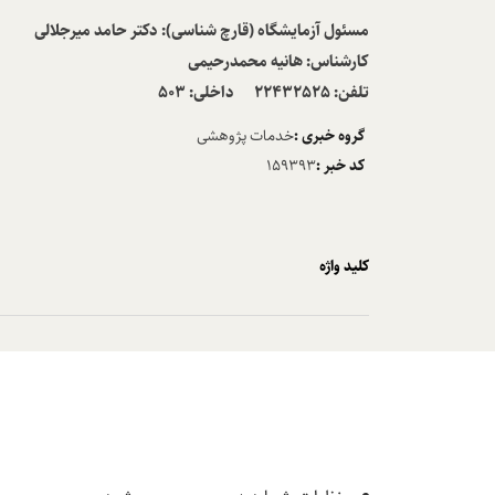
مسئول آزمایشگاه
(قارچ شناسی): دکتر حامد میرجلالی
کارشناس: هانیه محمدرحیمی
تلفن: 22432525 داخلی: 503
گروه خبری :
خدمات پژوهشی
کد خبر :
159393
کلید واژه