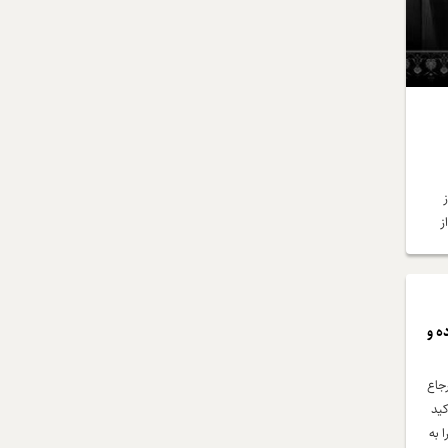
ز
ر
انی
ه و
رجاع
کید
 به