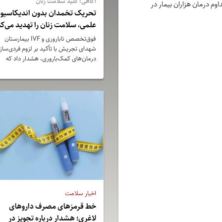
آگاهی؛ کلید سلامت زنان
اوم درمان هزاران بیمار در
تحریک تخمدان بدون اندیکاسیو
علمی، سلامت زنان را تهدید می‌کن
فوق‌تخصص ناباروری و IVF بیمارستان
شهدای تجریش با تأکید بر لزوم فردی‌ساز
درمان‌های کمک‌باروری، هشدار داد که
تحریک تخمدان باید تنها بر اساس
ارزیابی‌های دقیق پزشکی انجام شود، زیرا
تجویز غیراستاندارد داروهای هورمونی
می‌تواند عوارضی از جمله سندرم تحریک
بیش از حد تخمدان (OHSS) و سایر
مخاطرات جدی را به همراه داشته باشد.
اخبار سلامت
خط قرمز‌های مصرف داروهای
لاغری؛ هشدار درباره تجویز در